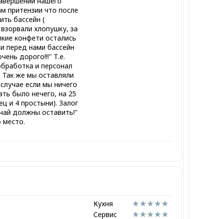
завершении нашего
м притензии что после
ить бассейн (
взорвали хлопушку, за
лкие конфети остались
ли перед нами бассейн
чень дорого!!!" Т.е.
обработка и персонал
. Так же мы оставляли
случае если мы ничего
ать было нечего, на 25
ц и 4 простыни). Залог
 чай должны оставить!"
 место.
Кухня
Сервис