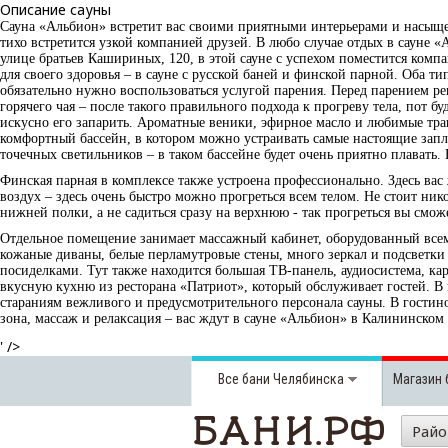
Описание сауны
Сауна «Альбион» встретит вас своими приятными интерьерами и насыщен
тихо встретится узкой компанией друзей. В любо случае отдых в сауне 
улице братьев Кашириных, 120, в этой сауне с успехом поместится компа
для своего здоровья – в сауне с русской баней и финской парной. Оба т
обязательно нужно воспользоваться услугой парения. Перед парением ре
горячего чая – после такого правильного подхода к прогреву тела, пот 
искусно его запарить. Ароматные веники, эфирное масло и любимые тра
комфортный бассейн, в котором можно устраивать самые настоящие запл
точечных светильников – в таком бассейне будет очень приятно плавать.
Финская парная в комплексе также устроена профессионально. Здесь вас
воздух – здесь очень быстро можно прогреться всем телом. Не стоит ник
нижней полки, а не садиться сразу на верхнюю - так прогреться вы смож
Отдельное помещение занимает массажный кабинет, оборудованный всеми
кожаные диваны, белые перламутровые стены, много зеркал и подсветки
посиделками. Тут также находится большая ТВ-панель, аудиосистема, кар
вкусную кухню из ресторана «Патриот», который обслуживает гостей. В
стараниям вежливого и предусмотрительного персонала сауны. В гостиной
зона, массаж и релаксация – вас ждут в сауне «Альбион» в Калининском
' />
Все бани
Челябинска
Магазин 
Рай