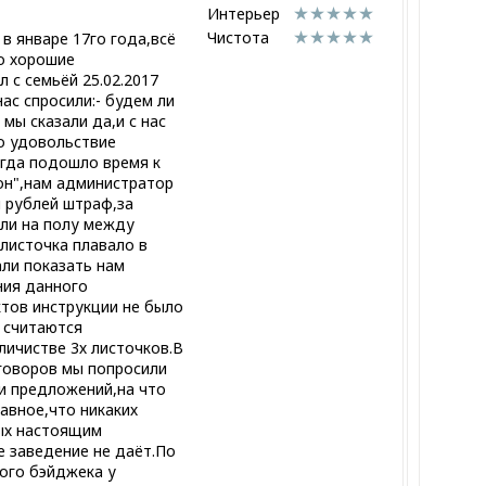
Интерьер
Чистота
 в январе 17го года,всё
о хорошие
 с семьёй 25.02.2017
нас спросили:- будем ли
мы сказали да,и с нас
о удовольствие
огда подошло время к
он",нам администратор
и рублей штраф,за
али на полу между
 листочка плавало в
ли показать нам
ния данного
ктов инструкции не было
а считаются
личистве 3х листочков.В
говоров мы попросили
и предложений,на что
лавное,что никаких
ых настоящим
 заведение не даёт.По
ого бэйджека у