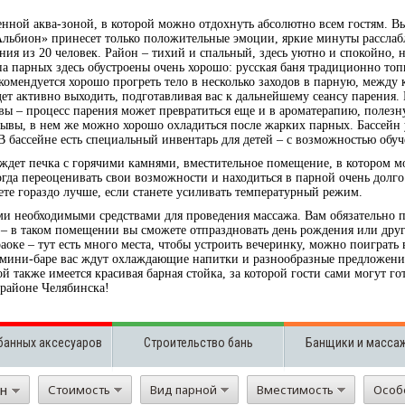
ной аква-зоной, в которой можно отдохнуть абсолютно всем гостям. Вы
«Альбион» принесет только положительные эмоции, яркие минуты расслабл
ния из 20 человек. Район – тихий и спальный, здесь уютно и спокойно, 
ипа парных здесь обустроены очень хорошо: русская баня традиционно топ
комендуется хорошо прогреть тело в несколько заходов в парную, между 
будет активно выходить, подготавливая вас к дальнейшему сеансу парения
вы – процесс парения может превратиться еще и в ароматерапию, полезн
ывы, в нем же можно хорошо охладиться после жарких парных. Бассейн у
 В бассейне есть специальный инвентарь для детей – с возможностью обу
 ждет печка с горячими камнями, вместительное помещение, в котором мо
огда переоценивать свои возможности и находиться в парной очень долго.
ете гораздо лучше, если станете усиливать температурный режим.
 необходимыми средствами для проведения массажа. Вам обязательно по
 – в таком помещении вы сможете отпраздновать день рождения или друг
аоке – тут есть много места, чтобы устроить вечеринку, можно поиграть 
 мини-баре вас ждут охлаждающие напитки и разнообразные предложения
 также имеется красивая барная стойка, за которой гости сами могут го
 районе Челябинска!
банных аксесуаров
Строительство бань
Банщики и масса
он
Стоимость
Вид парной
Вместимость
Особ