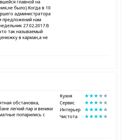
вшейся главной на
ия,не было).Когда в 10
таршего администратора
 и предложений нам
недельник 27.02.2017.В
что так называемый
енюжку в карман,а не
Кухня
ятная обстановка,
Сервис
бане легкий пар и веники
Интерьер
матные попарились с
Чистота