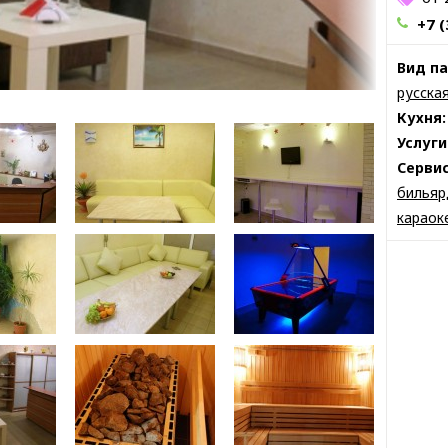
+7 (
Вид па
русска
Кухня:
Услуги
Сервис
бильяр
караок