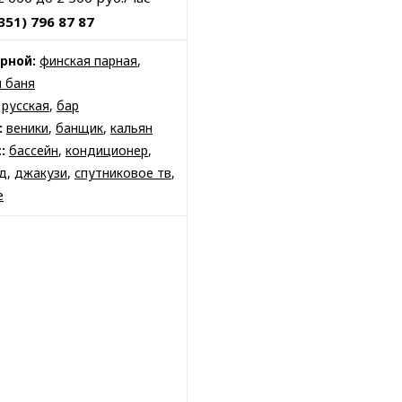
351) 796 87 87
рной:
финская парная
,
я баня
русская
,
бар
:
веники
,
банщик
,
кальян
:
бассейн
,
кондиционер
,
д
,
джакузи
,
спутниковое тв
,
е