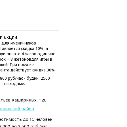
и акции
: Для именинников
тавляется скидка 10%, а
при оплате 4 часов один час
рок + 8 жетоновдля игры в
ккей! При покупке
ента действует скидка 30%
800 руб/час - будни, 2500
с - выходные.
тьев Кашириных, 120
ининский район
стимость до 15 человек
2 000 до 2 500 руб./час