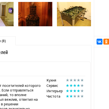
 (8)
елей
Кухня
т посетителей которого
Сервис
. Если отправляться
Интерьер
аний, то вполне
Чистота
ыл вежлив, ответил на
 в решении
юсов значительно