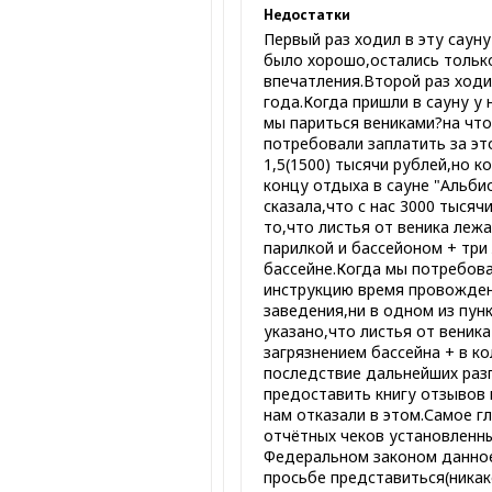
Недостатки
Первый раз ходил в эту сауну
было хорошо,остались тольк
впечатления.Второй раз ходил
года.Когда пришли в сауну у 
мы париться вениками?на что 
потребовали заплатить за эт
1,5(1500) тысячи рублей,но к
концу отдыха в сауне "Альби
сказала,что с нас 3000 тысяч
то,что листья от веника леж
парилкой и бассейоном + три
бассейне.Когда мы потребова
инструкцию время провожде
заведения,ни в одном из пун
указано,что листья от веник
загрязнением бассейна + в ко
последствие дальнейших раз
предоставить книгу отзывов 
нам отказали в этом.Самое г
отчётных чеков установленн
Федеральном законом данное
просьбе представиться(никак