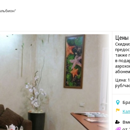
Альбион"
Цены 
Скидки
предос
также 
в пода
аэрохо
абонем
Цена: 1
руб/ча
Бра
Кал
Вме
от 