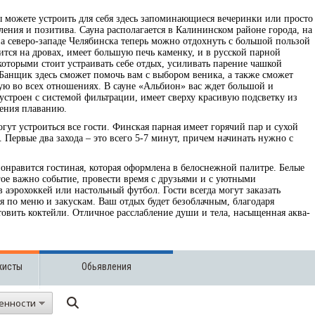
 можете устроить для себя здесь запоминающиеся вечеринки или просто
ения и позитива. Сауна располагается в Калининском районе города, на
на северо-западе Челябинска теперь можно отдохнуть с большой пользой
ится на дровах, имеет большую печь каменку, и в русской парной
которыми стоит устраивать себе отдых, усиливать парение чашкой
. Банщик здесь сможет помочь вам с выбором веника, а также сможет
ую во всех отношениях. В сауне «Альбион» вас ждет большой и
строен с системой фильтрации, имеет сверху красивую подсветку из
чения плаванию.
гут устроиться все гости. Финская парная имеет горячий пар и сухой
 Первые два захода – это всего 5-7 минут, причем начинать нужно с
нравится гостиная, которая оформлена в белоснежной палитре. Белые
ое важно событие, провести время с друзьями и с уютными
в аэрохоккей или настольный футбол. Гости всегда могут заказать
 по меню и закускам. Ваш отдых будет безоблачным, благодаря
товить коктейли. Отличное расслабление души и тела, насыщенная аква-
жисты
Обьявления
енности